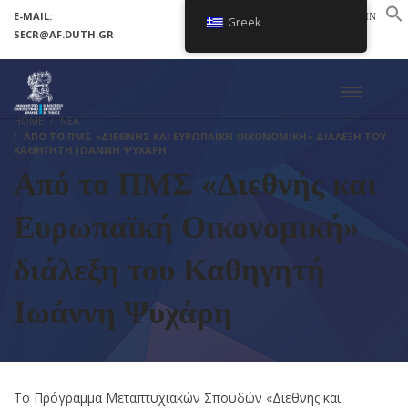
E-MAIL:
LOGIN
Greek
SECR@AF.DUTH.GR
SETUP MENUS IN ADMIN PANEL
HOME
ΝΕΑ
ΑΠΌ ΤΟ ΠΜΣ «ΔΙΕΘΝΉΣ ΚΑΙ ΕΥΡΩΠΑΪΚΉ ΟΙΚΟΝΟΜΙΚΉ» ΔΙΆΛΕΞΗ ΤΟΥ
ΚΑΘΗΓΗΤΉ ΙΩΆΝΝΗ ΨΥΧΆΡΗ
Από το ΠΜΣ «Διεθνής και
Ευρωπαϊκή Οικονομική»
διάλεξη του Καθηγητή
Ιωάννη Ψυχάρη
Το Πρόγραμμα Μεταπτυχιακών Σπουδών «Διεθνής και