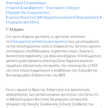
Αποτίμηση Επιχειρήσεων
Εταιρική Διακυβέρνηση – Εσωτερικός Έλεγχος
Εξαγορές Και Συγχωνεύσεις
Βιώσιμη Λογιστική (Μη Χρηματοοικονομική Πληροφόρηση) &
Επιχειρησιακή Ηθική
Γ’ Εξάμηνο
Στο τρίτο εξάμηνο φοίτησης οι φοιτητές εκπονούν
τη
διπλωματική μεταπτυχιακή εργασία
τους με υποχρέωση
να την ολοκληρώσουν κατά τη διάρκειά του. Ωστόσο, εφόσον
συντρέχουν, αποδεδειγμένα, σημαντικοί λόγοι, δίνεται η
δυνατότητα παράτασης για άλλο ένα εξάμηνο. Η διπλωματική
μεταπτυχιακή εργασία υποστηρίζεται δημόσια ενώπιον
τριμελούς εξεταστικής επιτροπής, την οποία ορίζει η ΓΣΕΣ
και στην οποία συμμετέχουν ο επιβλέπων της διατριβή και
δυο ακόμη μέλη-διδάσκοντες του ΜΠΣ.
Σε ό,τι αφορά το θέμα της διδακτικής και ερευνητικής
απασχόλησης των μεταπτυχιακών φοιτητών, τονίζεται ότι
οι Μεταπτυχιακοί Φοιτητές θα μπορούν, ύστερα από
απόφαση της Γενικής Συνέλευσης Ειδικής Σύνθεσης του