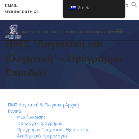
E-MAIL:
LOGIN
Greek
SECR@AF.DUTH.GR
SETUP MENUS IN ADMIN PANEL
HOME
ΠΜΣ ‘ΛΟΓΙΣΤΙΚΉ ΚΑΙ ΕΛΕΓΚΤΙΚΉ’ - ΠΡΌΓΡΑΜΜΑ ΣΠΟΥΔΏΝ
ΠΜΣ ‘Λογιστική και
Ελεγκτική’ – Πρόγραμμα
Σπουδών
ΠΜΣ Λογιστική & Ελεγκτική Αρχική
Γενικά
ΦΕΚ Έγκρισης
Ωρολόγιο Πρόγραμμα
Πρόγραμμα Τρέχουσας Εξεταστικής
Ακαδημαϊκό Ημερολόγιο