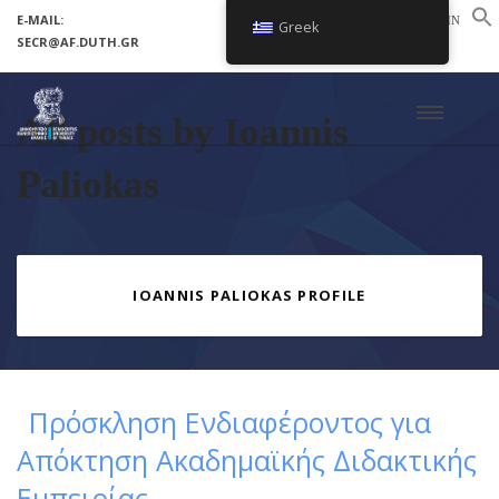
E-MAIL:
LOGIN
Greek
SECR@AF.DUTH.GR
SETUP MENUS IN ADMIN PANEL
All posts by Ioannis
Paliokas
IOANNIS PALIOKAS PROFILE
Πρόσκληση Ενδιαφέροντος για
Απόκτηση Ακαδημαϊκής Διδακτικής
Εμπειρίας