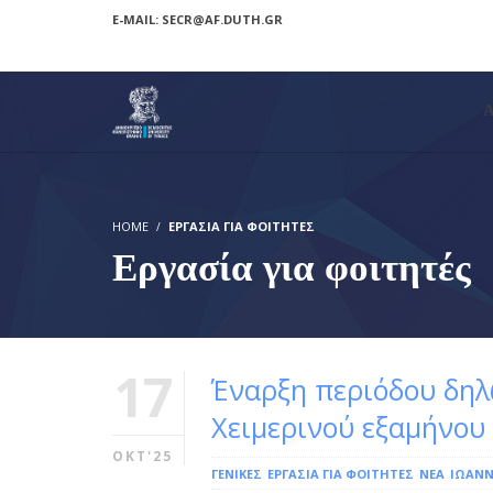
E-MAIL: SECR@AF.DUTH.GR
HOME
ΕΡΓΑΣΊΑ ΓΙΑ ΦΟΙΤΗΤΈΣ
Εργασία για φοιτητές
17
Έναρξη περιόδου δη
Χειμερινού εξαμήνου
ΟΚΤ'25
ΓΕΝΙΚΕΣ
ΕΡΓΑΣΊΑ ΓΙΑ ΦΟΙΤΗΤΈΣ
ΝΕΑ
ΙΩΆΝΝ