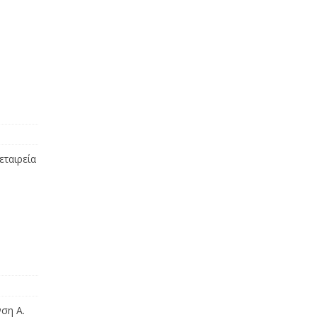
εταιρεία
ση Α.