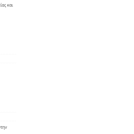
ίας και
στην