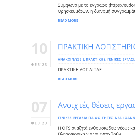
Σύμφωνα με το έγγραφο (https://eudox
Θρησκευμάτων, η διανομή συγγραμμάτω
READ MORE
10
ΠΡΑΚΤΙΚΗ ΛΟΓΙΣΤΗΡΙ
ΑΝΑΚΟΙΝΩΣΕΙΣ ΠΡΑΚΤΙΚΗΣ
ΓΕΝΙΚΕΣ
ΕΡΓΑΣΊ
ΦΕΒ'23
ΠΡΑΚΤΙΚΗ ΛΟΓ ΔΙΠΑΕ
READ MORE
07
Ανοιχτές θέσεις εργα
ΓΕΝΙΚΕΣ
ΕΡΓΑΣΊΑ ΓΙΑ ΦΟΙΤΗΤΈΣ
ΝΕΑ
ΙΩΆΝΝ
ΦΕΒ'23
H ΟΤS αναζητά ενθουσιώδεις νέους και
Πληροφορική για να ενταχθούν …