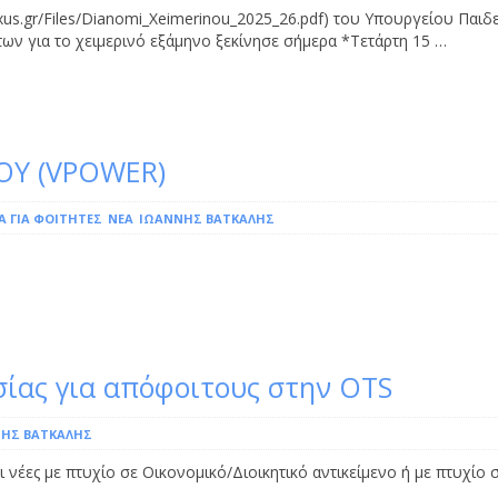
us.gr/Files/Dianomi_Xeimerinou_2025_26.pdf) του Υπουργείου Παιδε
ν για το χειμερινό εξάμηνο ξεκίνησε σήμερα *Τετάρτη 15 …
ΟΥ (VPOWER)
Α ΓΙΑ ΦΟΙΤΗΤΈΣ
ΝΕΑ
ΙΩΆΝΝΗΣ ΒΆΤΚΑΛΗΣ
σίας για απόφοιτους στην OTS
ΗΣ ΒΆΤΚΑΛΗΣ
 νέες με πτυχίο σε Οικονομικό/Διοικητικό αντικείμενο ή με πτυχίο 