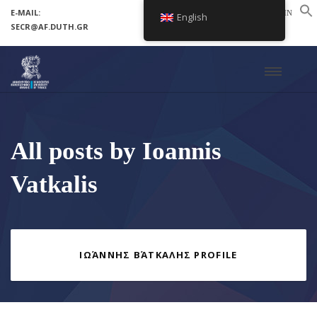
E-MAIL:
LOGIN
English
SECR@AF.DUTH.GR
SETUP MENUS IN ADMIN PANEL
All posts by Ioannis
Vatkalis
ΙΩΆΝΝΗΣ ΒΆΤΚΑΛΗΣ PROFILE