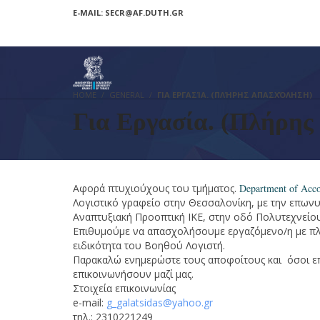
E-MAIL: SECR@AF.DUTH.GR
HOME
GENERAL
ΓΙΑ ΕΡΓΑΣΊΑ. (ΠΛΉΡΗΣ ΑΠΑΣΧΌΛΗΣΗ)
Για Εργασία. (Πλήρης
Αφορά πτυχιούχους του τμήματος.
Department of Acco
Λογιστικό γραφείο στην Θεσσαλονίκη, με την επωνυ
Αναπτυξιακή Προοπτική ΙΚΕ, στην οδό Πολυτεχνείο
Επιθυμούμε να απασχολήσουμε εργαζόμενο/η με π
ειδικότητα του Βοηθού Λογιστή.
Παρακαλώ ενημερώστε τους αποφοίτους και όσοι 
επικοινωνήσουν μαζί μας.
Στοιχεία επικοινωνίας
e-mail:
g_galatsidas@yahoo.gr
τηλ.: 2310221249