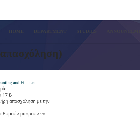
SETUP MENUS IN ADMIN PA
HOME
DEPARTMENT
STUDIES
ANNOUNCEM
 απασχόληση)
unting and Finance
μία
υ 17 Β
λήρη απασχόληση με την
επιθυμούν μπορουν να