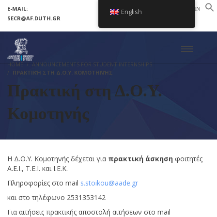
E-MAIL:
LOGIN
English
SECR@AF.DUTH.GR
SETUP MENUS IN ADMIN PANEL
HOME
ANNOUNCEMENTS FOR STUDENT INTERNSHIPS
ΠΡΑΚΤΙΚΉ ΣΤΗ Δ.Ο.Υ. ΚΟΜΟΤΗΝΉΣ
Πρακτική στη Δ.Ο.Υ.
Κομοτηνής
Η Δ.Ο.Υ. Κομοτηνής δέχεται για
πρακτική άσκηση
φοιτητές
Α.Ε.Ι., Τ.Ε.Ι. και Ι.Ε.Κ.
Πληροφορίες στο mail
s.stoikou@aade.gr
και στο τηλέφωνο 2531353142
Για αιτήσεις πρακτικής αποστολή αιτήσεων στο mail