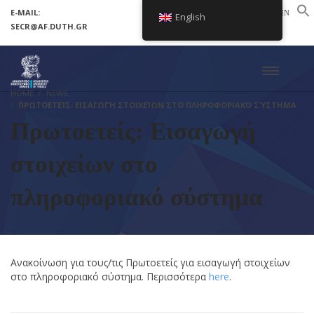
E-MAIL:
LOGIN
English
SECR@AF.DUTH.GR
SETUP MENUS IN ADMIN PANEL
HOME
NEWS
ΠΡΩΤΟΕΤΕΊΣ: ΕΙΣΑΓΩΓΉ ΣΤΟΙΧΕΊΩΝ ΣΤΟ ΠΛΗΡΟΦΟΡΙΑΚΌ ΣΎΣΤΗΜΑ
Πρωτοετείς: Εισαγωγή
στοιχείων στο
πληροφοριακό σύστημα
Ανακοίνωση για τους/τις Πρωτοετείς για εισαγωγή στοιχείων
στο πληροφοριακό σύστημα. Περισσότερα
here
.