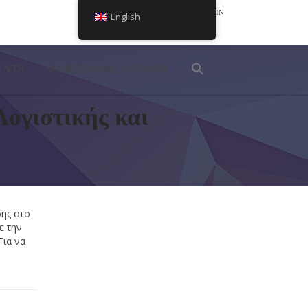
LOGIN
English
NEL
ENTS
SECRETARIAL SUPPORT
ογιστικής και
σης στο
ε την
 Για να