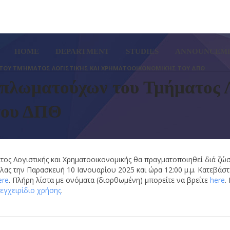
SETUP MENUS IN ADMIN PA
HOME
DEPARTMENT
STUDIES
ANNOUNCEM
ΤΟΥ ΤΜΉΜΑΤΟΣ ΛΟΓΙΣΤΙΚΉΣ ΚΑΙ ΧΡΗΜΑΤΟΟΙΚΟΝΟΜΙΚΉΣ ΤΟΥ ΔΠΘ
πλωματούχων του Τμήματος Λ
του ΔΠΘ
ος Λογιστικής και Χρηματοοικονομικής θα πραγματοποιηθεί διά ζώ
ς την Παρασκευή 10 Ιανουαρίου 2025 και ώρα 12:00 μ.μ. Κατεβάστ
ere
. Πλήρη λίστα με ονόματα (διορθωμένη) μπορείτε να βρείτε
here
.
εγχειρίδιο χρήσης
.