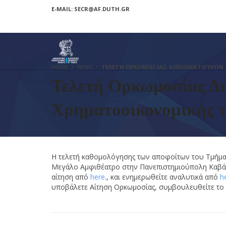
E-MAIL: SECR@AF.DUTH.GR
HOME
NEWS
ΤΕΛΕΤΉ ΟΡΚΩΜΟΣΊΑΣ ΔΙΠΛΩΜΑΤΟΎΧΩΝ 
Τελετή Ορκωμοσίας Δι
Χρηματοοικονομικής 
Η τελετή καθομολόγησης των αποφοίτων του Τμήματ
Μεγάλο Αμφιθέατρο στην Πανεπιστημιούπολη Καβάλα
αίτηση από
here
., και ενημερωθείτε αναλυτικά από
h
υποβάλετε Αίτηση Ορκωμοσίας, συμβουλευθείτε το