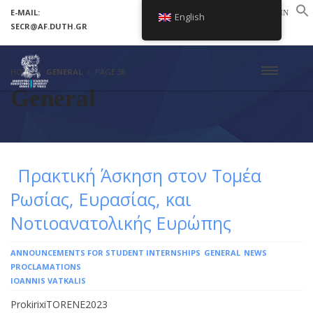
E-MAIL:
LOGIN
English
SECR@AF.DUTH.GR
SETUP MENUS IN ADMIN PANEL
HOME
GENERAL
PAGE 38
General
Πρακτική Άσκηση στον Τομέα
Ρωσίας, Ευρασίας, και
Νοτιοανατολικής Ευρώπης
ANNOUNCEMENTS FOR STUDENT INTERNSHIPS
GENERAL
NEWS
PROCLAMATIONS
IOANNIS VATKALIS
ProkirixiTORENE2023