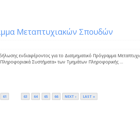
αμμα Μεταπτυχιακών Σπουδών
δήλωσης ενδιαφέροντος για το Διατμηματικό Πρόγραμμα Μεταπτυχ
ι Πληροφοριακά Συστήματα» των Τμημάτων Πληροφορικής …
61
62
63
64
65
66
NEXT ›
LAST »