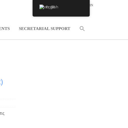
LOGIN
English
NEL
ENTS
SECRETARIAL SUPPORT
)
τις