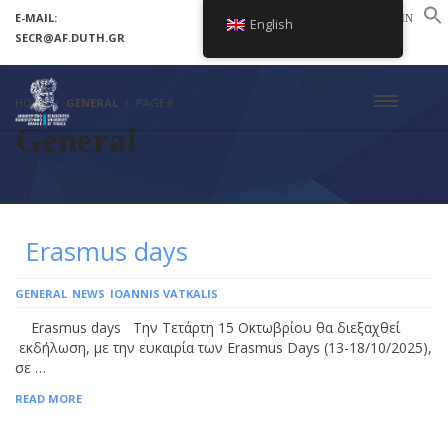
E-MAIL:
LOGIN
English
SECR@AF.DUTH.GR
SETUP MENUS IN ADMIN PANEL
HOME
GENERAL
PAGE 8
General
Erasmus days
GENERAL
NEWS
IOANNIS VATKALIS
Erasmus days Την Τετάρτη 15 Οκτωβρίου θα διεξαχθεί
εκδήλωση, με την ευκαιρία των Erasmus Days (13-18/10/2025),
σε …
READ MORE