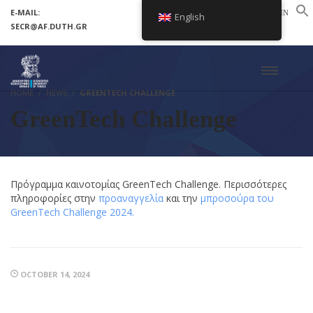
E-MAIL:
LOGIN
English
SECR@AF.DUTH.GR
SETUP MENUS IN ADMIN PANEL
HOME
NEWS
GREENTECH CHALLENGE
GreenTech Challenge
Πρόγραμμα καινοτομίας GreenTech Challenge. Περισσότερες
πληροφορίες στην
προαναγγελία
και την
μπροσούρα του
GreenTech Challenge 2024.
OCTOBER 14, 2024