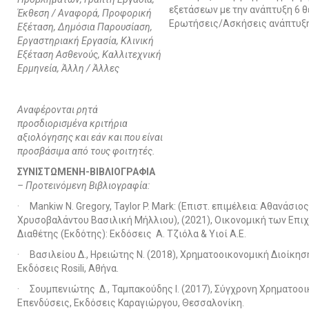
εξετάσεων με την ανάπτυξη 6 
Έκθεση / Αναφορά, Προφορική
Ερωτήσεις/Ασκήσεις ανάπτυξη
Εξέταση, Δημόσια Παρουσίαση,
Εργαστηριακή Εργασία, Κλινική
Εξέταση Ασθενούς, Καλλιτεχνική
Ερμηνεία, Άλλη / Άλλες
Αναφέρονται ρητά
προσδιορισμένα κριτήρια
αξιολόγησης και εάν και που είναι
προσβάσιμα από τους φοιτητές.
ΣΥΝΙΣΤΩΜΕΝΗ-ΒΙΒΛΙΟΓΡΑΦΙΑ
– Προτεινόμενη Βιβλιογραφία:
· Mankiw N. Gregory, Taylor P. Mark: (Επιστ. επιμέλεια: Αθανάσιο
Χρυσοβαλάντου Βασιλική Μήλλιου), (2021), Οικονομική των Επιχ
Διαθέτης (Εκδότης): Εκδόσεις Α. Τζιόλα & Υιοί Α.Ε.
· Βασιλείου Δ., Ηρειώτης Ν. (2018), Χρηματοοικονομική Διοίκηση
Εκδόσεις Rosili, Aθήνα.
· Σουμπενιώτης Δ., Ταμπακούδης Ι. (2017), Σύγχρονη Χρηματοο
Επενδύσεις, Εκδόσεις Καραγιώργου, Θεσσαλονίκη.