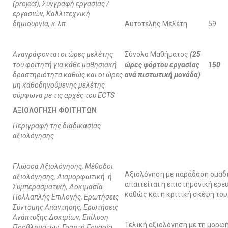
(project), Συγγραφή εργασίας /
εργασιών, Καλλιτεχνική
δημιουργία, κ.λπ.
Αυτοτελής Μελέτη
59
Αναγράφονται οι ώρες μελέτης
Σύνολο Μαθήματος
(25
του φοιτητή για κάθε μαθησιακή
ώρες φόρτου εργασίας
150
δραστηριότητα καθώς και οι ώρες
ανά πιστωτική μονάδα)
μη καθοδηγούμενης μελέτης
σύμφωνα με τις αρχές του ECTS
ΑΞΙΟΛΟΓΗΣΗ ΦΟΙΤΗΤΩΝ
Περιγραφή της διαδικασίας
αξιολόγησης
Γλώσσα Αξιολόγησης, Μέθοδοι
Αξιολόγηση με παράδοση ομαδ
αξιολόγησης, Διαμορφωτική ή
απαιτείται η επιστημονική ερε
Συμπερασματική, Δοκιμασία
καθώς και η κριτική σκέψη του
Πολλαπλής Επιλογής, Ερωτήσεις
Σύντομης Απάντησης, Ερωτήσεις
Ανάπτυξης Δοκιμίων, Επίλυση
Τελική αξιολόγηση με τη μορφ
Προβλημάτων, Γραπτή Εργασία,