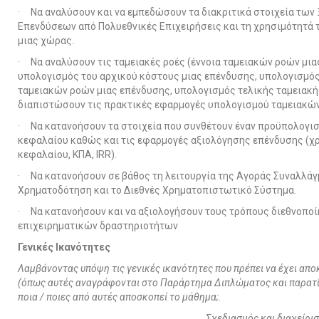
· Να αναλύσουν και να εμπεδώσουν τα διακριτικά στοιχεία τω
Επενδύσεων από Πολυεθνικές Επιχειρήσεις και τη χρησιμότητά 
μιας χώρας.
· Να αναλύσουν τις ταμειακές ροές (έννοια ταμειακών ροών μια
υπολογισμός του αρχικού κόστους μιας επένδυσης, υπολογισμό
ταμειακών ροών μιας επένδυσης, υπολογισμός τελικής ταμειακής
διαπιστώσουν τις πρακτικές εφαρμογές υπολογισμού ταμειακώ
· Να κατανοήσουν τα στοιχεία που συνθέτουν έναν προϋπολογι
κεφαλαίου καθώς και τις εφαρμογές αξιολόγησης επένδυσης (χ
κεφαλαίου, ΚΠΑ, IRR).
· Να κατανοήσουν σε βάθος τη λειτουργία της Αγοράς Συναλλάγμ
Χρηματοδότηση και το Διεθνές Χρηματοπιστωτικό Σύστημα.
· Να κατανοήσουν και να αξιολογήσουν τους τρόπους διεθνοπο
επιχειρηματικών δραστηριοτήτων
Γενικές Ικανότητες
Λαμβάνοντας υπόψη τις γενικές ικανότητες που πρέπει να έχει απο
(όπως αυτές αναγράφονται στο Παράρτημα Διπλώματος και παρατί
ποια / ποιες από αυτές αποσκοπεί το μάθημα;.
Σχεδιασμός και διαχείρι