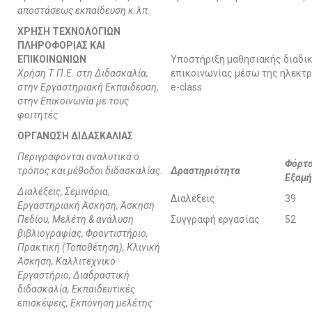
αποστάσεως εκπαίδευση κ.λπ.
ΧΡΗΣΗ ΤΕΧΝΟΛΟΓΙΩΝ
ΠΛΗΡΟΦΟΡΙΑΣ ΚΑΙ
ΕΠΙΚΟΙΝΩΝΙΩΝ
Υποστήριξη μαθησιακής διαδικ
Χρήση Τ.Π.Ε. στη Διδασκαλία,
επικοινωνίας μέσω της ηλεκτ
στην Εργαστηριακή Εκπαίδευση,
e-class
στην Επικοινωνία με τους
φοιτητές
ΟΡΓΑΝΩΣΗ ΔΙΔΑΣΚΑΛΙΑΣ
Περιγράφονται αναλυτικά ο
Φόρτο
τρόπος και μέθοδοι διδασκαλίας.
Δραστηριότητα
Εξαμή
Διαλέξεις, Σεμινάρια,
Διαλέξεις
39
Εργαστηριακή Άσκηση, Άσκηση
Πεδίου, Μελέτη & ανάλυση
Συγγραφή εργασίας
52
βιβλιογραφίας, Φροντιστήριο,
Πρακτική (Τοποθέτηση), Κλινική
Άσκηση, Καλλιτεχνικό
Εργαστήριο, Διαδραστική
διδασκαλία, Εκπαιδευτικές
επισκέψεις, Εκπόνηση μελέτης