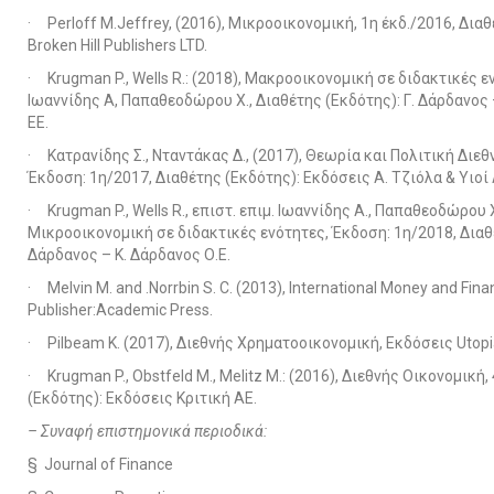
· Perloff M.Jeffrey, (2016), Μικροοικονομική, 1η έκδ./2016, Διαθ
Broken Hill Publishers LTD.
· Krugman P., Wells R.: (2018), Μακροοικονομική σε διδακτικές εν
Ιωαννίδης Α, Παπαθεοδώρου Χ., Διαθέτης (Εκδότης): Γ. Δάρδανος 
ΕΕ.
· Κατρανίδης Σ., Νταντάκας Δ., (2017), Θεωρία και Πολιτική Διε
Έκδοση: 1η/2017, Διαθέτης (Εκδότης): Εκδόσεις Α. Τζιόλα & Υιοί 
· Krugman P., Wells R., επιστ. επιμ. Ιωαννίδης Α., Παπαθεοδώρου Χ
Μικροοικονομική σε διδακτικές ενότητες, Έκδοση: 1η/2018, Διαθέ
Δάρδανος – Κ. Δάρδανος Ο.Ε.
· Melvin M. and .Norrbin S. C. (2013), International Money and Finan
Publisher:Academic Press.
· Pilbeam K. (2017), Διεθνής Χρηματοοικονομική, Εκδόσεις Utop
· Krugman P., Obstfeld M., Melitz M.: (2016), Διεθνής Οικονομική,
(Εκδότης): Εκδόσεις Κριτική ΑΕ.
– Συναφή επιστημονικά περιοδικά:
§ Journal of Finance