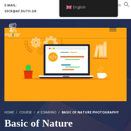
E-MAIL:
LOGIN
English
SECR@AF.DUTH.GR
SETUP MENUS IN ADMIN PANEL
HOME
COURSE
Α' ΕΞΆΜΗΝΟ
BASIC OF NATURE PHOTOGRAPHY
Basic of Nature